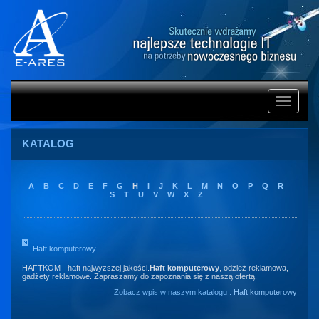
Rozwiń
nawigacj
KATALOG
A
B
C
D
E
F
G
H
I
J
K
L
M
N
O
P
Q
R
S
T
U
V
W
X
Z
Haft komputerowy
HAFTKOM - haft najwyzszej jakości.
Haft komputerowy
, odzież reklamowa,
gadżety reklamowe. Zapraszamy do zapoznania się z naszą ofertą.
Zobacz wpis w naszym katalogu :
Haft komputerowy