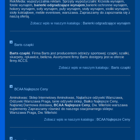
RekMedia: wypożyczalnia reklam. Sprzęty wypożyczalni: Krzesła wynajem,
fotele wynajem,
barierki odgradzające wynajem
,barierki ochronne wynajem,
hokery wynajem, sofy wynajem, pufy wynajem, stoły wynajem, stoliki wynajem,
stoły koktajlowe, meble eventowe, warszawa. Zapraszamy do zapoznania się z
naszą ofertą.
Zobacz wpis w naszym katalogu :
Barierki odgradzające wynajem
Barts czapki
Barts czapki
. Firma Barts jest producentem odzieży sportowej: czapki, szaliki,
skarpety, rękawice, bielizna. Asortyment firmy Barts dostępny jest w ofercie
firmy ACCS.
Zobacz wpis w naszym katalogu :
Barts czapki
BCAA Najlepsze Ceny
Aminokwas: Sklep Internetowy Aminokwas, Najtańsze odżywki Warszawa,
Odżywki Warszawa Praga, tanie odżywki sklep, Białko Najlepsze Ceny,
Najtaniej Darmowa dostawa,
BCAA Najlepsze Ceny
, Dw. Wileński warszawa
suplementy Zapraszamy również do naszego stacjonarnego sklepu:
Warszawa Praga, Dw. Wileński
Zobacz wpis w naszym katalogu :
BCAA Najlepsze Ceny