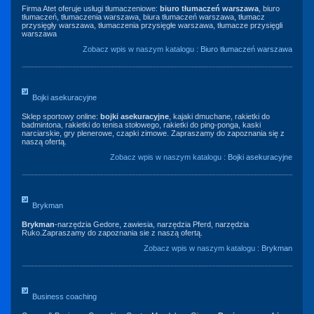
Firma Atet oferuje usługi tłumaczeniowe:
biuro tłumaczeń warszawa
, biuro
tłumaczeń, tłumaczenia warszawa, biura tłumaczeń warszawa, tłumacz
przysięgły warszawa, tłumaczenia przysięgłe warszawa, tłumacze przysięgli
warszawa
Zobacz wpis w naszym katalogu :
Biuro tłumaczeń warszawa
Bojki asekuracyjne
Sklep sportowy online:
bojki asekuracyjne
, kajaki dmuchane, rakietki do
badmintona, rakietki do tenisa stołowego, rakietki do ping-ponga, kaski
narciarskie, gry plenerowe, czapki zimowe. Zapraszamy do zapoznania się z
naszą ofertą.
Zobacz wpis w naszym katalogu :
Bojki asekuracyjne
Brykman
Brykman
-narzędzia Gedore, zawiesia, narzędzia Pferd, narzędzia
Ruko.Zapraszamy do zapoznania sie z naszą ofertą.
Zobacz wpis w naszym katalogu :
Brykman
Business coaching