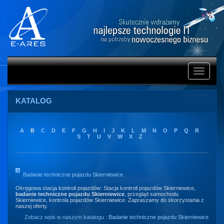
Rozwiń
nawigacj
KATALOG
A
B
C
D
E
F
G
H
I
J
K
L
M
N
O
P
Q
R
S
T
U
V
W
X
Z
Badanie techniczne pojazdu Skierniewice
Okręgowa stacja kontroli pojazdów: Stacja kontroli pojazdów Skierniewice,
badanie techniczne pojazdu Skierniewice
, przegląd samochodu
Skierniewice, kontrola pojazdów Skierniewice. Zapraszamy do skorzystania z
naszej oferty.
Zobacz wpis w naszym katalogu :
Badanie techniczne pojazdu Skierniewice